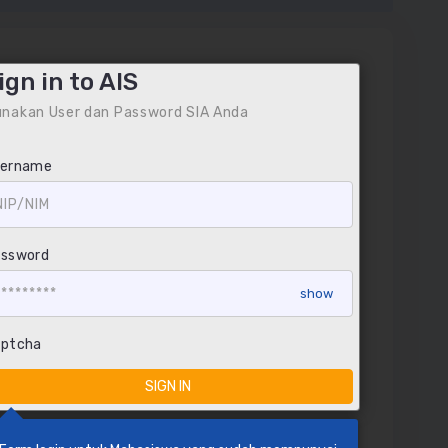
ign in to AIS
nakan User dan Password SIA Anda
sername
ssword
ptcha
SIGN IN
ainnya