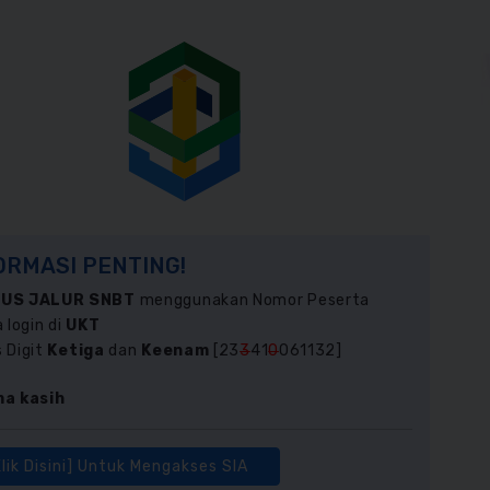
ORMASI PENTING!
US JALUR SNBT
menggunakan Nomor Peserta
 login di
UKT
 Digit
Ketiga
dan
Keenam
[23
3
41
0
061132]
ma kasih
Klik Disini] Untuk Mengakses SIA