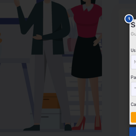
S
Gu
U
Pa
Ca
L