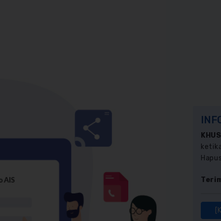
INF
KHUS
ketika
Hapus
Teri
[